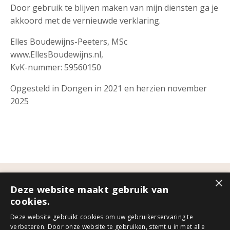
Door gebruik te blijven maken van mijn diensten ga je
akkoord met de vernieuwde verklaring.
Elles Boudewijns-Peeters, MSc
www.EllesBoudewijns.nl,
KvK-nummer: 59560150
Opgesteld in Dongen in 2021 en herzien november
2025
×
Deze website maakt gebruik van
cookies.
Algemene voorwaarden
Privacyverklaring
Deze website gebruikt cookies om uw gebruikerservaring te
verbeteren. Door onze website te gebruiken, stemt u in met alle
Disclaimer
Herroepingsrecht